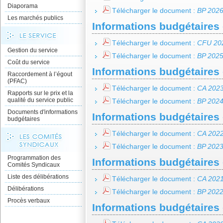
Diaporama
Télécharger le document :
BP 202
Les marchés publics
Informations budgétaires 
Télécharger le document :
CFU 20
Gestion du service
Télécharger le document :
BP 202
Coût du service
Informations budgétaires 
Raccordement à l’égout
(PFAC)
Télécharger le document :
CA 202
Rapports sur le prix et la
qualité du service public
Télécharger le document :
BP 202
Documents d'informations
Informations budgétaires 
budgétaires
Télécharger le document :
CA 202
Télécharger le document :
BP 202
Programmation des
Informations budgétaires 
Comités Syndicaux
Liste des délibérations
Télécharger le document :
CA 202
Délibérations
Télécharger le document :
BP 202
Procès verbaux
Informations budgétaires 