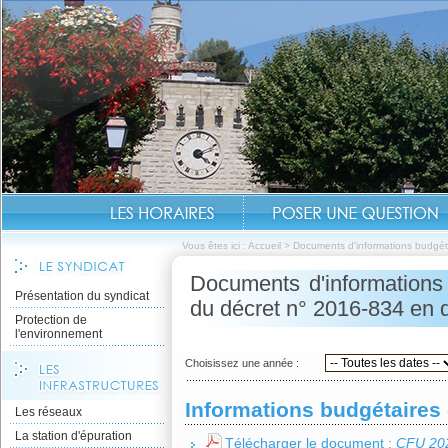
Vous êtes ici :
Accueil
>
Documents d'informations budgét
Documents d'informations 
Présentation du syndicat
du décret n° 2016-834 en d
Protection de
l'environnement
Choisissez une année :
Informations budgétaires 
Les réseaux
La station d'épuration
Télécharger le document :
CFU 20