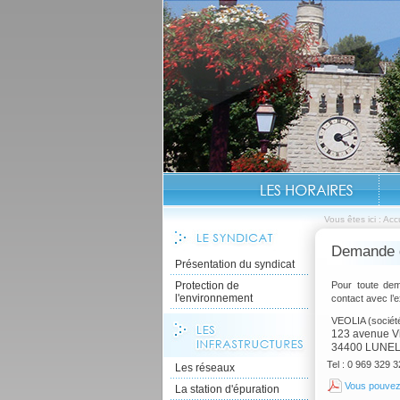
Vous êtes ici :
Accu
Demande d
Présentation du syndicat
Protection de
Pour toute dem
l'environnement
contact avec l’
VEOLIA (socié
123 avenue V
34400 LUNE
Tel : 0 969 329 3
Les réseaux
Vous pouvez
La station d'épuration