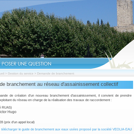
eil
>
Gestion du service
>
Demande de branchement
e branchement au réseau d'assainissement collectif
Les bureaux
ande de création d'un nouveau branchement d'assainissement, il convient de prendre
exploitant du réseau en charge de la réalisation des travaux de raccordement :
té RUAS)
ictor Hugo
L
28 (prix d'un appel local)
 télécharger le guide de branchement aux eaux usées proposé par la société VEOLIA-EAU